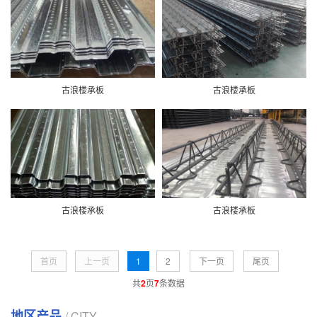
古浪楼承板
古浪楼承板
古浪楼承板
古浪楼承板
首页
上一页
1
2
下一页
尾页
共
2
页
7
条数据
地区产品
/ CITY